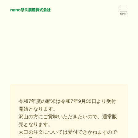
メ
イ
MENU
ン
コ
ン
テ
ン
ツ
へ
移
動
令和7年度の新米は令和7年9月30日より受付
開始となります。
沢山の方にご賞味いただきたいので、通常販
売となります。
大口の注文については受付できかねますので