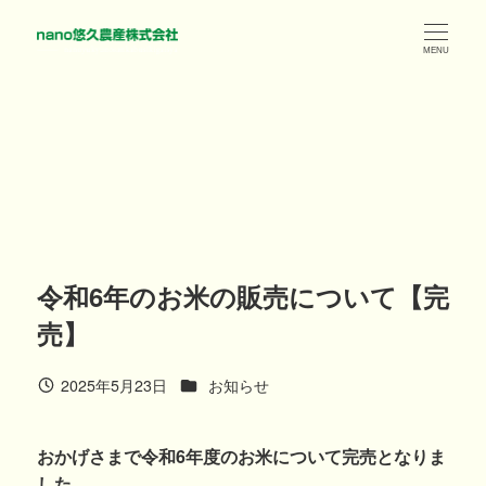
メ
イ
MENU
ン
コ
ン
テ
ン
ツ
へ
移
令和6年のお米の販売について【完
動
売】
カテゴリー
2025年5月23日
お知らせ
投稿日
おかげさまで令和6年度のお米について完売となりま
した。